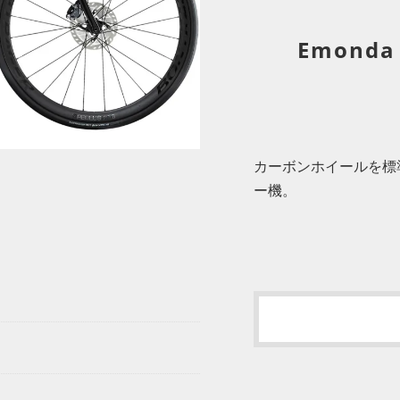
Emonda 
カーボンホイールを標
ー機。