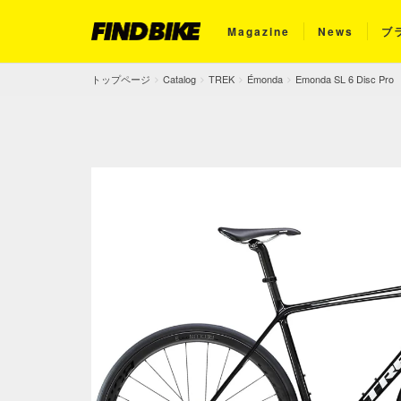
Magazine
News
ブ
トップページ
Catalog
TREK
Émonda
Emonda SL 6 Disc Pro