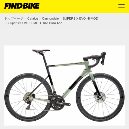
トップページ
Catalog
Cannondale
SUPERSIX EVO Hi-MOD
SuperSix EVO Hi-MOD Disc Dura Ace