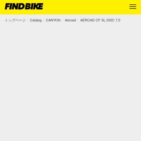
トップページ
Catalog
CANYON
Aeroad
AEROAD CF SL DISC 7.0