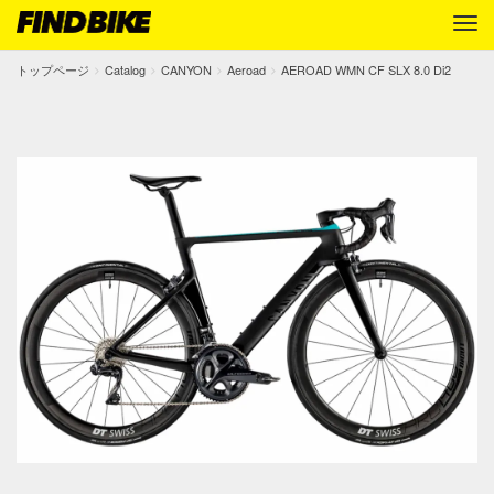
トップページ
Catalog
CANYON
Aeroad
AEROAD WMN CF SLX 8.0 Di2