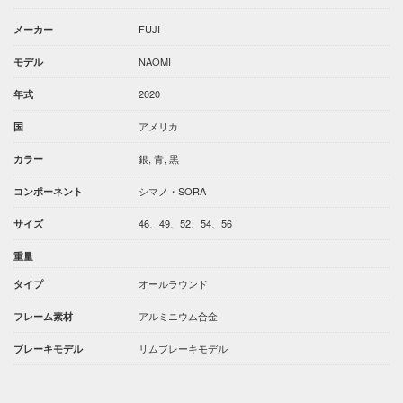
FUJI
メーカー
NAOMI
モデル
2020
年式
アメリカ
国
銀, 青, 黒
カラー
シマノ・SORA
コンポーネント
46、49、52、54、56
サイズ
重量
オールラウンド
タイプ
アルミニウム合金
フレーム素材
リムブレーキモデル
ブレーキモデル