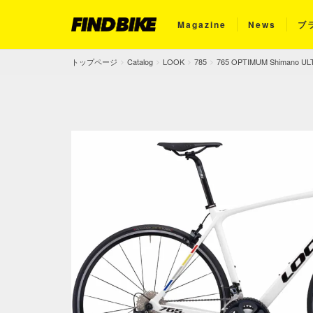
Magazine
News
ブ
トップページ
Catalog
LOOK
785
765 OPTIMUM Shimano U