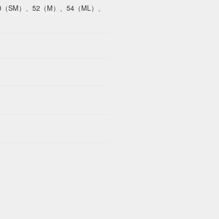
50（SM）、52（M）、54（ML）、