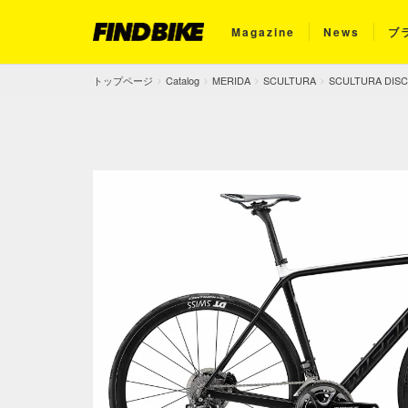
Magazine
News
ブ
トップページ
Catalog
MERIDA
SCULTURA
SCULTURA DISC