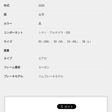
2020
年式
台湾
国
黒
カラー
シマノ・アルテグラ・Di2
コンポーネント
50（SM）、52（M）、54（ML）、56（L）
サイズ
重量
エアロ
タイプ
カーボン
フレーム素材
リムブレーキモデル
ブレーキモデル