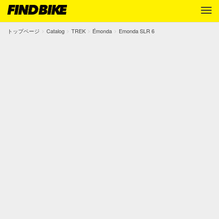
トップページ
Catalog
TREK
Émonda
Emonda SLR 6