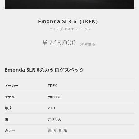
Emonda SLR 6（TREK）
エモンダ エスエルアール6
￥745,000
（参考価格）
Emonda SLR 6のカタログスペック
TREK
メーカー
Émonda
モデル
2021
年式
アメリカ
国
紺, 赤, 青, 黒
カラー