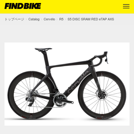
トップページ
Catalog
Cervélo
R5
S5 DISC SRAM RED eTAP AXS