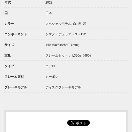
2022
年式
日本
国
スペシャルモデル, 白, 赤, 黒
カラー
シマノ・デュラエース・Di2
コンポーネント
440/490/510/530（mm）
サイズ
フレームセット：1,360g（490）
重量
エアロ
タイプ
カーボン
フレーム素材
ディスクブレーキモデル
ブレーキモデル