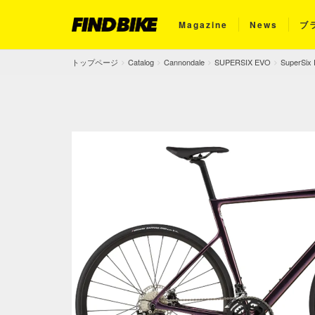
Magazine
News
ブ
トップページ
Catalog
Cannondale
SUPERSIX EVO
SuperSix