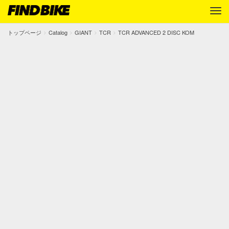
トップページ
Catalog
GIANT
TCR
TCR ADVANCED 2 DISC KOM