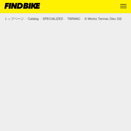
トップページ
Catalog
SPECIALIZED
TARMAC
S-Works Tarmac Disc Di2