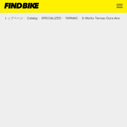
トップページ
Catalog
SPECIALIZED
TARMAC
S-Works Tarmac Dura-Ace