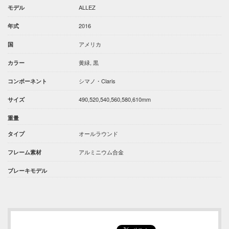
ALLEZ
モデル
2016
年式
アメリカ
国
黄緑, 黒
カラー
シマノ・Claris
コンポーネント
490,520,540,560,580,610mm
サイズ
重量
オールラウンド
タイプ
アルミニウム合金
フレーム素材
ブレーキモデル