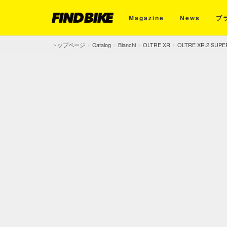
Magazine
News
ブ
トップページ
Catalog
Bianchi
OLTRE XR
OLTRE XR.2 SUP