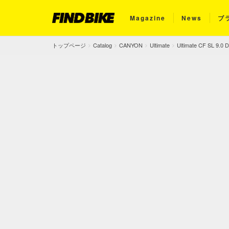
Magazine
News
ブ
トップページ
Catalog
CANYON
Ultimate
Ultimate CF SL 9.0 D