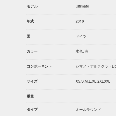
モデル
Ultimate
年式
2016
国
ドイツ
カラー
水色, 赤
コンポーネント
シマノ・アルテグラ・Di
サイズ
XS,S,M,L,XL,2XL3XL
重量
タイプ
オールラウンド