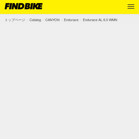
トップページ
Catalog
CANYON
Endurace
Endurace AL 6.0 WMN