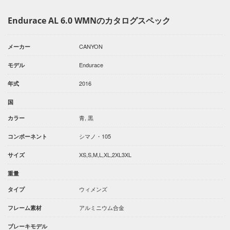
Endurace AL 6.0 WMNのカタログスペック
CANYON
メーカー
Endurace
モデル
2016
年式
国
青, 黒
カラー
シマノ・105
コンポーネント
XS,S,M,L,XL,2XL3XL
サイズ
重量
ウィメンズ
タイプ
アルミニウム合金
フレーム素材
ブレーキモデル