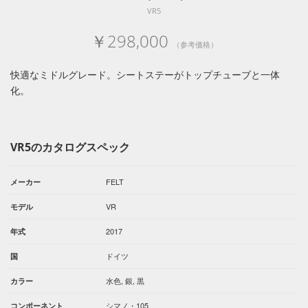
VR5
￥298,000
（参考価格）
快適なミドルグレード。シートステーがトップチューブと一体
化。
VR5のカタログスペック
FELT
メーカー
VR
モデル
2017
年式
ドイツ
国
水色, 銀, 黒
カラー
シマノ・105
コンポーネント