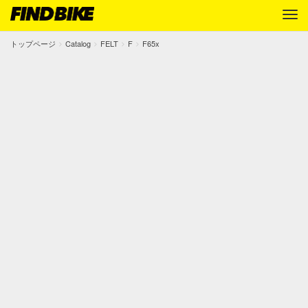
トップページ
Catalog
FELT
F
F65x