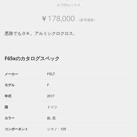
エフ65エックス
￥178,000
（参考価格）
悪路でもＯＫ。アルミシクロクロス。
F65xのカタログスペック
FELT
メーカー
F
モデル
2017
年式
ドイツ
国
銀, 黒
カラー
シマノ・105
コンポーネント