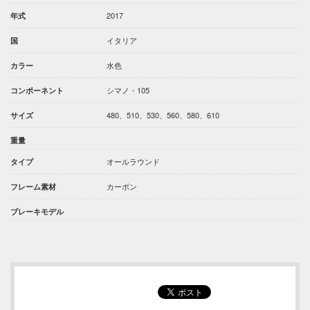
2017
年式
イタリア
国
水色
カラー
シマノ・105
コンポーネント
480、510、530、560、580、610
サイズ
重量
オールラウンド
タイプ
カーボン
フレーム素材
ブレーキモデル