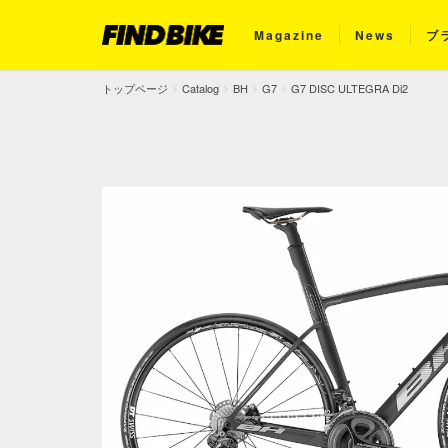
Magazine
News
ブ
トップページ
Catalog
BH
G7
G7 DISC ULTEGRA Di2