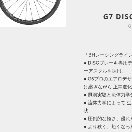
G7 DI
G
「BHレーシングライ
● DISCブレーキ専
ーアスクルを採用。
● G6プロのエアロデ
け継ぎながら 正常進
● 風洞実験と流体力学
● 流体力学によって 
状
● 圧倒的な軽さ、優
● より狭く、短くな