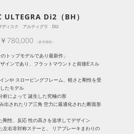
SC ULTEGRA Di2（BH）
7ディスク アルティグラ Di2
￥780,000
（参考価格）
ンのトップモデルであり最新作」
用デザインであり、フラットマウントと前後Eスル
ザインや スローピングフレーム、軽さと剛性を受
化したモデル
分析によって 誕生した究極の形
生み出されたリア三角 空力に最適化された断面形
れた剛性、反応 性の高さを追求してデザイン
った左右非対称ステーと、 リアブレーキまわりの