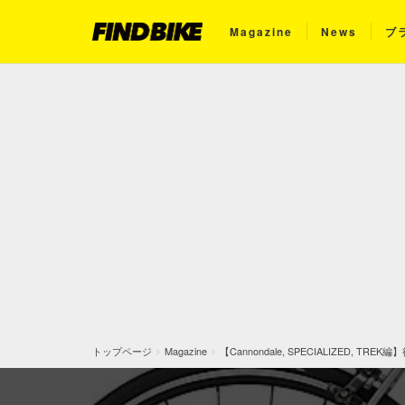
Magazine
News
ブ
トップページ
Magazine
【Cannondale, SPECIALIZED,