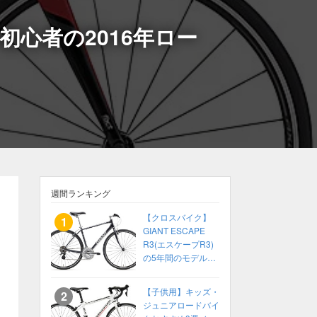
しない初心者の2016年ロー
週間ランキング
【クロスバイク】
GIANT ESCAPE
R3(エスケープR3)
の5年間のモデル変
化をまとめてみた
【2014〜2018】
【子供用】キッズ・
ジュニアロードバイ