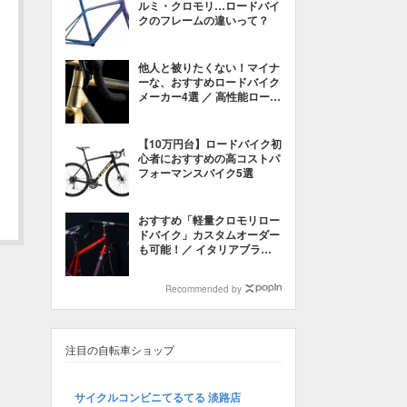
ルミ・クロモリ…ロードバイ
クのフレームの違いって？
他人と被りたくない！マイナ
ーな、おすすめロードバイク
メーカー4選 ／ 高性能ロード
バイク 2022年 カスタムオー
ダーも！
【10万円台】ロードバイク初
心者におすすめの高コストパ
フォーマンスバイク5選
おすすめ「軽量クロモリロー
ドバイク」カスタムオーダー
も可能！／ イタリアブラン
ド・2022年モデルも
Recommended by
注目の自転車ショップ
サイクルコンビニてるてる 淡路店