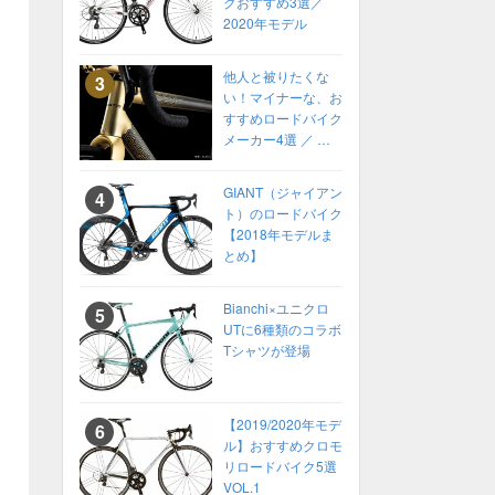
クおすすめ3選／
2020年モデル
他人と被りたくな
い！マイナーな、お
すすめロードバイク
メーカー4選 ／ 高
性能ロードバイク
2022年 カスタムオ
GIANT（ジャイアン
ーダーも！
ト）のロードバイク
【2018年モデルま
とめ】
Bianchi×ユニクロ
UTに6種類のコラボ
Tシャツが登場
【2019/2020年モデ
ル】おすすめクロモ
リロードバイク5選
VOL.1