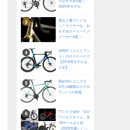
クおすすめ3選／
2020年モデル
他人と被りたくな
い！マイナーな、お
すすめロードバイク
メーカー4選 ／ 高
性能ロードバイク
2022年 カスタムオ
GIANT（ジャイアン
ーダーも！
ト）のロードバイク
【2018年モデルま
とめ】
Bianchi×ユニクロ
UTに6種類のコラボ
Tシャツが登場
TTバイク紹介「UCI
ワールドチーム」全
18チームまとめ
（2022年版）／ロ