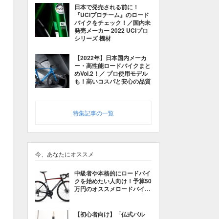
日本で発売される前に！
『UCIプロチーム』のロード
バイクをチェック！／国内未
発売メーカー 2022 UCIプロ
シリーズ 機材
【2022年】日本国内メーカ
ー・高性能ロードバイクまと
めVol.2！／ プロ使用モデル
も！高いコスパと安心の品質
特集記事の一覧
今、あなたにオススメ
中級者や本格的にロードバイ
クを始めたい人向け！予算50
万円のオススメロードバイク
はこれだ！【その2】
【初心者向け】「仏式バル