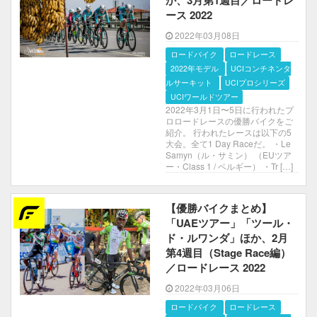
か、3月第1週目／ロードレ
ース 2022
2022年03月08日
ロードバイク
ロードレース
2022年モデル
UCIコンチネンタルサー
キット
UCIプロシリーズ
UCIワールドツアー
2022年3月1日〜5日に行われたプ
ロロードレースの優勝バイクをご
紹介。 行われたレースは以下の5
大会。全て1 Day Raceだ。 ・Le
Samyn（ル・サミン） （EUツア
ー・Class 1 / ベルギー） ・Tr […]
【優勝バイクまとめ】
「UAEツアー」「ツール・
ド・ルワンダ」ほか、2月
第4週目（Stage Race編）
／ロードレース 2022
2022年03月06日
ロードバイク
ロードレース