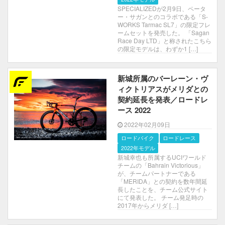
SPECIALIZEDが2月9日、ペータ
ー・サガンとのコラボである「S-
WORKS Tarmac SL7」の限定フレ
ームセットを発売した。 「Sagan
Race Day LTD」と称されたこちら
の限定モデルは、わずか1 […]
新城所属のバーレーン・ヴ
ィクトリアスがメリダとの
契約延長を発表／ロードレ
ース 2022
2022年02月09日
ロードバイク
ロードレース
2022年モデル
新城幸也も所属するUCIワールド
チームの「Bahrain Victorious」
が、チームパートナーである
「MERIDA」との契約を数年間延
長したことを、チーム公式サイト
にて発表した。 チーム発足時の
2017年からメリダ […]