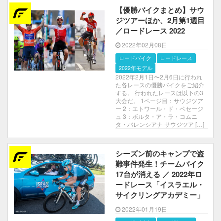
【優勝バイクまとめ】サウ
ジツアーほか、2月第1週目
／ロードレース 2022
2022年02月08日
ロードバイク
ロードレース
2022年モデル
2022年2月1日〜2月6日に行われ
た各レースの優勝バイクをご紹介
する。 行われたレースは以下の3
大会だ。 1ページ目：サウジツア
ー 2：エトワール・ド・ベセージ
ュ 3：ボルタ・ア・ラ・コムニ
タ・バレンシアナ サウジツア […]
シーズン前のキャンプで盗
難事件発生！チームバイク
17台が消える ／ 2022年ロ
ードレース「イスラエル・
サイクリングアカデミー」
2022年01月19日