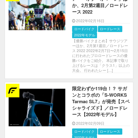
か、2月第2週目／ロードレ
ース 2022
2022年02月16日
ロードバイク
ロードレース
2022年モデル
【優勝バイクまとめ】サウジツア
ーほか、2月第1週目／ロードレー
ス 2022 2022年2月7日〜2月15日
に行われたプロロードレースの優
勝バイクをご紹介。 本記事で取り
上げるレースは「クラス1」以上の
大会。 行われたレー […]
限定わずか119台！？ サガ
ンとコラボの「S-WORKS
Tarmac SL7」が発売【スペ
シャライズド】／ロードレ
ース【2022年モデル】
2022年02月09日
ロードバイク
ロードレース
2022年モデル