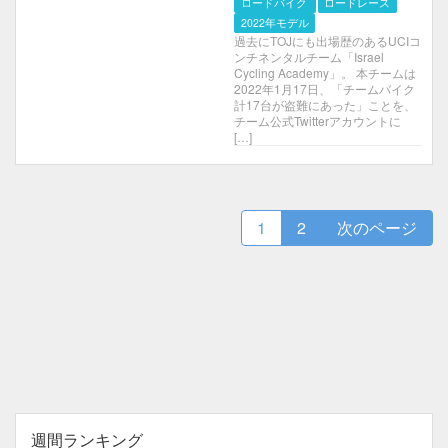
ロードバイク
ロードレース
2022年モデル
過去にTOJにも出場歴のあるUCIコ
ンチネンタルチーム「Israel
Cycling Academy」。 本チームは
2022年1月17日、「チームバイク
計17台が盗難にあった」ことを、
チーム公式Twitterアカウントに
[…]
1
2
次のページ
週間ランキング