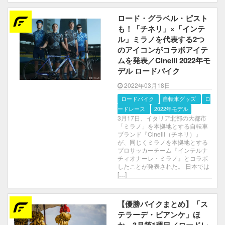
ロード・グラベル・ピスト
も！「チネリ」×「インテ
ル」ミラノを代表する2つ
のアイコンがコラボアイテ
ムを発表／Cinelli 2022年モ
デル ロードバイク
2022年03月18日
ロードバイク
自転車グッズ
ロード
レース
2022年モデル
3月17日、イタリア北部の大都市
「ミラノ」を本拠地とする自転車
ブランド『Cinelli（チネリ）』
が、同じくミラノを本拠地とする
プロサッカーチーム『インテルナ
チィオナーレ・ミラノ』とコラボ
したことが発表された。 日本では
[…]
【優勝バイクまとめ】「ス
テラーデ・ビアンケ」ほ