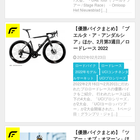
アー / Stage Race） ・Omloop
Het Nieuwsblad […]
【優勝バイクまとめ】「ブ
エルタ・ア・アンダルシ
ア」ほか、2月第3週目／ロ
ードレース 2022
2022年02月23日
ロードバイク
ロードレース
2022年モデル
UCIコンチネンタルサー
キット
UCIプロシリーズ
2022年2月16日〜2月20日に行わ
れたプロロードレースの優勝バイ
クをご紹介。 行われたレースは以
下の4大会。「UCIプロシリーズ」
が2大会、「UCIヨーロッパツア
ー」が2大会開催された。 1ページ
目：グランプリ・ジャ […]
【優勝バイクまとめ】「ツ
アー・オブ・オマーン」ほ