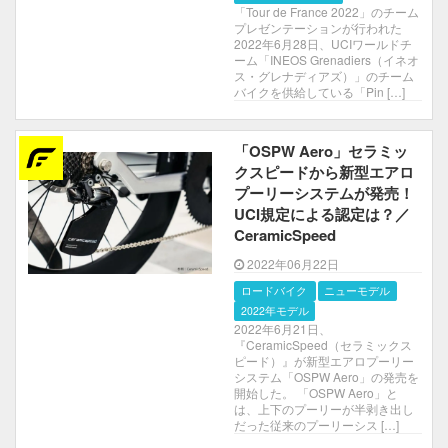
「Tour de France 2022」のチーム
プレゼンテーションが行われた
2022年6月28日、UCIワールドチ
ーム「INEOS Grenadiers（イネオ
ス・グレナディアズ）」のチーム
バイクを供給している「Pin […]
「OSPW Aero」セラミッ
クスピードから新型エアロ
プーリーシステムが発売！
UCI規定による認定は？／
CeramicSpeed
2022年06月22日
ロードバイク
ニューモデル
2022年モデル
2022年6月21日、
『CeramicSpeed（セラミックス
ピード）』が新型エアロプーリー
システム「OSPW Aero」の発売を
開始した。 「OSPW Aero」と
は、上下のプーリーが半剥き出し
だった従来のプーリーシス […]