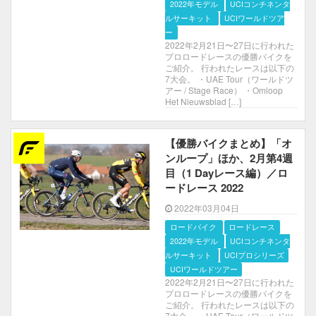
2022年モデル
UCIコンチネンタルサー
キット
UCIワールドツアー
2022年2月21日〜27日に行われた
プロロードレースの優勝バイクを
ご紹介。 行われたレースは以下の
7大会。 ・UAE Tour（ワールドツ
アー / Stage Race） ・Omloop
Het Nieuwsblad […]
【優勝バイクまとめ】「オ
ンループ」ほか、2月第4週
目（1 Dayレース編）／ロ
ードレース 2022
2022年03月04日
ロードバイク
ロードレース
2022年モデル
UCIコンチネンタルサー
キット
UCIプロシリーズ
UCIワールドツアー
2022年2月21日〜27日に行われた
プロロードレースの優勝バイクを
ご紹介。 行われたレースは以下の
7大会。 ・UAE Tour（ワールドツ