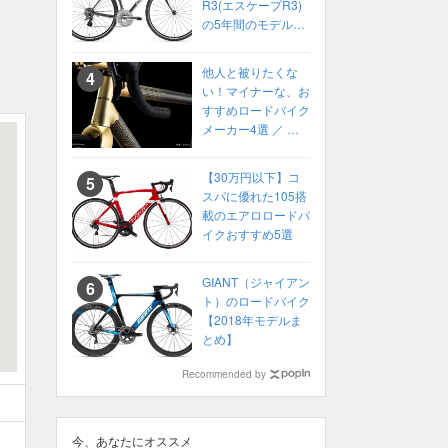
R3(エスケープR3)
の5年間のモデル変
化をまとめてみた
【2014〜2018】
他人と被りたくな
い！マイナーな、お
すすめロードバイク
メーカー4選 ／ 高
性能ロードバイク
2022年 カスタムオ
【30万円以下】コ
ーダーも！
スパに優れた105搭
載のエアロロードバ
イクおすすめ5選
GIANT（ジャイアン
ト）のロードバイク
【2018年モデルま
とめ】
Recommended by
今、あなたにオススメ