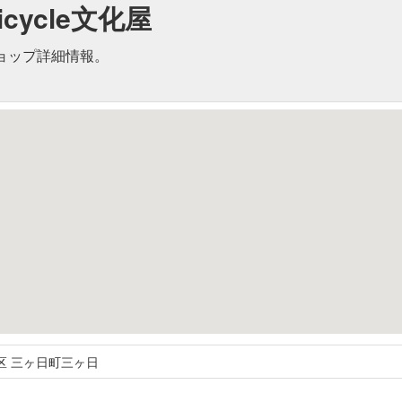
icycle文化屋
ショップ詳細情報。
区
三ヶ日町三ヶ日