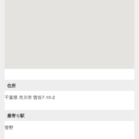
住所
千葉県
市川市
曽谷7-10-2
最寄り駅
菅野