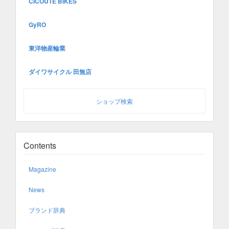
CICOUTE BIKES
GyRO
東洋物産輪業
ダイワサイクル 田無店
ショップ検索
Contents
Magazine
News
ブランド辞典