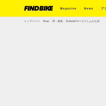
Magazine
News
ブ
トップページ
Shop
堺・泉南
Endo!do!サービスしんかな店