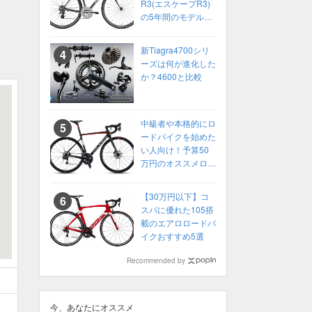
R3(エスケープR3)
の5年間のモデル変
化をまとめてみた
【2014〜2018】
新Tiagra4700シリ
ーズは何が進化した
か？4600と比較
中級者や本格的にロ
ードバイクを始めた
い人向け！予算50
万円のオススメロー
ドバイクはこれだ！
【その2】
【30万円以下】コ
スパに優れた105搭
載のエアロロードバ
イクおすすめ5選
Recommended by
今、あなたにオススメ