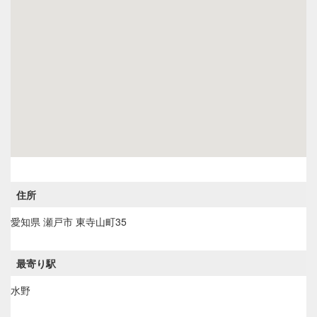
住所
愛知県
瀬戸市
東寺山町35
最寄り駅
水野