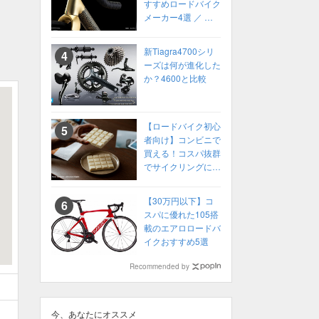
すすめロードバイク
メーカー4選 ／ 高
性能ロードバイク
2022年 カスタムオ
新Tiagra4700シリ
ーダーも！
ーズは何が進化した
か？4600と比較
【ロードバイク初心
者向け】コンビニで
買える！コスパ抜群
でサイクリングにお
すすめの補給食
【30万円以下】コ
スパに優れた105搭
載のエアロロードバ
イクおすすめ5選
Recommended by
今、あなたにオススメ