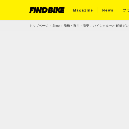
Magazine
News
ブ
トップページ
Shop
船橋・市川・浦安
バイシクルセオ 船橋ガ