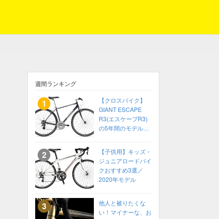
週間ランキング
【クロスバイク】
GIANT ESCAPE
R3(エスケープR3)
の5年間のモデル変
化をまとめてみた
【2014〜2018】
【子供用】キッズ・
ジュニアロードバイ
クおすすめ3選／
2020年モデル
他人と被りたくな
い！マイナーな、お