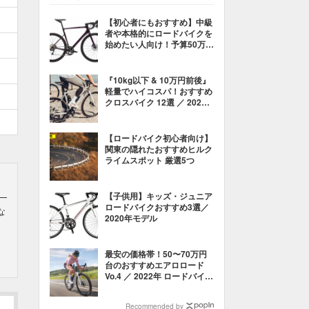
【初心者にもおすすめ】中級
者や本格的にロードバイクを
始めたい人向け！予算50万円
のオススメロードバイクはこ
れだ！／その1
『10kg以下 & 10万円前後』
軽量でハイコスパ！おすすめ
クロスバイク 12選 ／ 2021
年・2022年モデル
【ロードバイク初心者向け】
関東の隠れたおすすめヒルク
ライムスポット 厳選5つ
【子供用】キッズ・ジュニア
ロードバイクおすすめ3選／
な
2020年モデル
最安の価格帯！50〜70万円
台のおすすめエアロロード
Vo.4 ／ 2022年 ロードバイク
電動コンポーネント
Recommended by