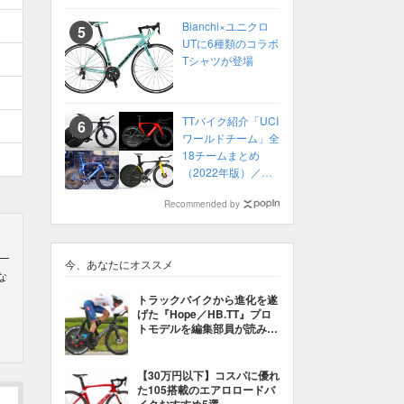
Bianchi×ユニクロ
UTに6種類のコラボ
Tシャツが登場
TTバイク紹介「UCI
ワールドチーム」全
18チームまとめ
（2022年版）／ロ
ードレース
Recommended by
今、あなたにオススメ
な
トラックバイクから進化を遂
げた『Hope／HB.TT』プロ
トモデルを編集部員が読み解
く
【30万円以下】コスパに優れ
た105搭載のエアロロードバ