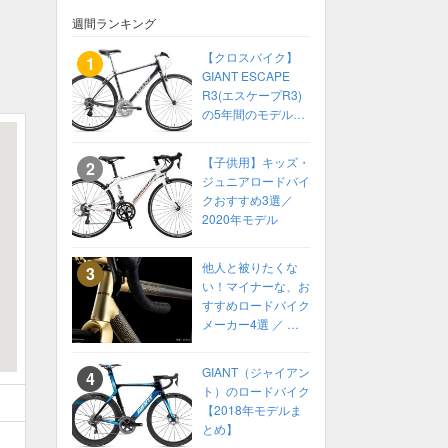
週間ランキング
【クロスバイク】
GIANT ESCAPE
R3(エスケープR3)
の5年間のモデル変
化をまとめてみた
【2014〜2018】
【子供用】キッズ・
ジュニアロードバイ
クおすすめ3選／
2020年モデル
他人と被りたくな
い！マイナーな、お
すすめロードバイク
メーカー4選 ／ 高
性能ロードバイク
2022年 カスタムオ
GIANT（ジャイアン
ーダーも！
ト）のロードバイク
【2018年モデルま
とめ】