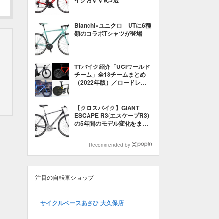
イクおすすめ5選
Bianchi×ユニクロ UTに6種
類のコラボTシャツが登場
TTバイク紹介「UCIワールド
チーム」全18チームまとめ
（2022年版）／ロードレー
ス
【クロスバイク】GIANT
ESCAPE R3(エスケープR3)
の5年間のモデル変化をまと
めてみた【2014〜2018】
Recommended by
注目の自転車ショップ
サイクルベースあさひ 大久保店