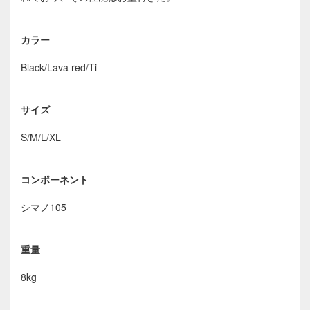
カラー
Black/Lava red/Ti
サイズ
S/M/L/XL
コンポーネント
シマノ105
重量
8kg