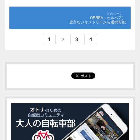
ORBEA（オルベア）
豊富なジオメトリーから選択可能
1
2
3
4