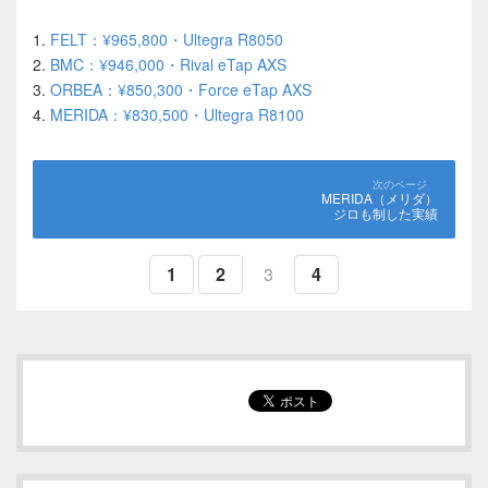
1.
FELT：¥965,800・Ultegra R8050
2.
BMC：¥946,000・Rival eTap AXS
3.
ORBEA：¥850,300・Force eTap AXS
4.
MERIDA：¥830,500・Ultegra R8100
MERIDA（メリダ）
ジロも制した実績
1
2
3
4