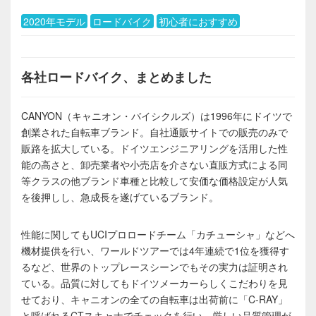
2020年モデル
ロードバイク
初心者におすすめ
各社ロードバイク、まとめました
CANYON（キャニオン・バイシクルズ）は1996年にドイツで
創業された自転車ブランド。自社通販サイトでの販売のみで
販路を拡大している。ドイツエンジニアリングを活用した性
能の高さと、卸売業者や小売店を介さない直販方式による同
等クラスの他ブランド車種と比較して安価な価格設定が人気
を後押しし、急成長を遂げているブランド。
性能に関してもUCIプロロードチーム「カチューシャ」などへ
機材提供を行い、ワールドツアーでは4年連続で1位を獲得す
るなど、世界のトップレースシーンでもその実力は証明され
ている。品質に対してもドイツメーカーらしくこだわりを見
せており、キャニオンの全ての自転車は出荷前に「C-RAY」
と呼ばれるCTスキャナでチェックを行い、厳しい品質管理が