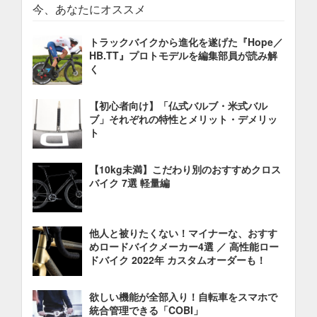
今、あなたにオススメ
トラックバイクから進化を遂げた『Hope／
HB.TT』プロトモデルを編集部員が読み解
く
【初心者向け】「仏式バルブ・米式バル
ブ」それぞれの特性とメリット・デメリッ
ト
【10kg未満】こだわり別のおすすめクロス
バイク 7選 軽量編
他人と被りたくない！マイナーな、おすす
めロードバイクメーカー4選 ／ 高性能ロー
ドバイク 2022年 カスタムオーダーも！
欲しい機能が全部入り！自転車をスマホで
統合管理できる「COBI」