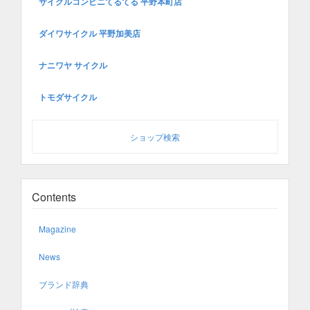
サイクルコンビニてるてる 平野本町店
ダイワサイクル 平野加美店
ナニワヤ サイクル
トモダサイクル
ショップ検索
Contents
Magazine
News
ブランド辞典