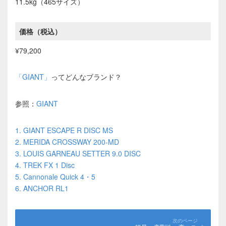
11.5kg（465サイズ）
価格（税込）
¥79,200
「GIANT」
ってどんなブランド？
参照：
GIANT
1. GIANT ESCAPE R DISC MS
2. MERIDA CROSSWAY 200-MD
3. LOUIS GARNEAU SETTER 9.0 DISC
4. TREK FX 1 Disc
5. Cannonale Quick 4・5
6. ANCHOR RL1