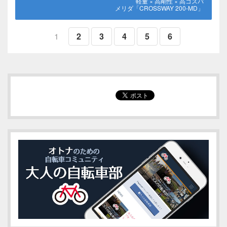
軽量 × 高剛性 × 高コスパ
メリダ「CROSSWAY 200-MD」
1
2
3
4
5
6