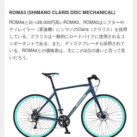
ROMA3 (SHIMANO CLARIS DISC MECHANICAL)
ROMA4
と比べ
28
,
000
円高い
ROMA3
。
ROMA3
はシフターや
ディレイラー（変速機）にシマノの
Claris
（クラリス）を採用
している。クラリスは一般的にロードバイクに使用されるコ
ンポーネントである。また、ディスクブレーキも採用されて
いる。
ROMA4
との価格差は、主にこの
2
点の違いと言って良
いだろう。