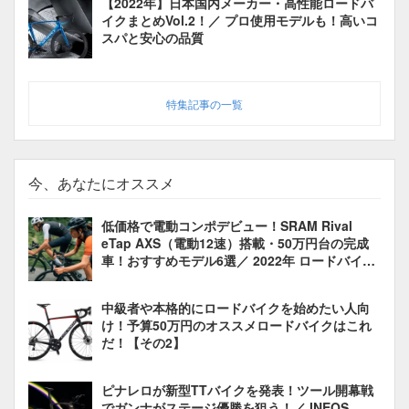
【2022年】日本国内メーカー・高性能ロードバ
イクまとめVol.2！／ プロ使用モデルも！高いコ
スパと安心の品質
特集記事の一覧
今、あなたにオススメ
低価格で電動コンポデビュー！SRAM Rival
eTap AXS（電動12速）搭載・50万円台の完成
車！おすすめモデル6選／ 2022年 ロードバイク
油圧ディスクブレーキ
中級者や本格的にロードバイクを始めたい人向
け！予算50万円のオススメロードバイクはこれ
だ！【その2】
ピナレロが新型TTバイクを発表！ツール開幕戦
でガンナがステージ優勝を狙う！／ INEOS