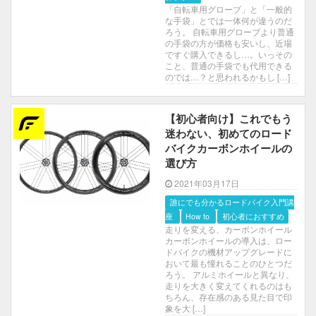
「自転車用グローブ」と「一般的
な手袋」とでは一体何が違うのだ
ろう。 自転車用グローブより普通
の手袋の方が価格も安いし、近場
ですぐ購入できるし…。いっその
こと、普通の手袋でも代用できる
のでは…？と思われるかもし […]
【初心者向け】これでもう
迷わない、初めてのロード
バイクカーボンホイールの
選び方
2021年03月17日
誰にでも分かるロードバイク入門講
座
How to
初心者におすすめ
走りを変える、カーボンホイール
カーボンホイールの導入は、ロー
ドバイクの機材アップグレードに
おいて最も憧れることのひとつだ
ろう。 アルミホイールと異なり、
走りを大きく変えてくれるのはも
ちろん、存在感のある見た目で印
象を大 […]