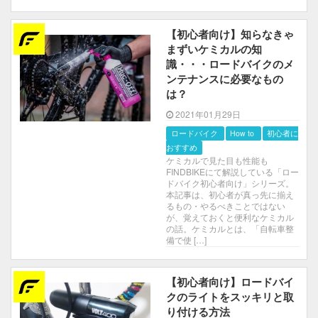
【初心者向け】知らなきゃ
まずいケミカルの知
識・・・ロードバイクのメ
ンテナンスに必要なもの
は？
2021年01月29日
ロードバイク
How to
初心者におす
すめ
ケミカルで見た目も性能も
FINDBIKEにて解説している「ロー
ドバイク初心者向け」シリーズ。
本記事は、初心者が真っ先に揃え
るもの・やるべきことではない
が、覚えておくと便利なケミカル
の話。ケミカルとは、「自転車整
備で使 […]
【初心者向け】ロードバイ
クのライトをスッキリと取
り付ける方法