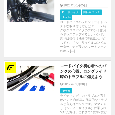
2020年06月05日
ロードバイク
自転車グッズ
How to
ロードバイクのフロントライト ベ
ストな取り付け方とは ロードバイ
クやクロスバイクのフロント部分
をドレスアップすると、ハンドル
周りは後付け機器で満載になりが
ちです。ベル、サイクルコンピュ
ーター、ナビ役のスマートフォン
のホル […]
ロードバイク初心者へのパ
ンクの心得。ロングライド
時のトラブルに備えよう
2017年09月30日
How to
ライディング中のトラブルと言え
ばパンク 自転車の代表的なトラブ
ルと言えばパンクです。ママチャ
リ（シティーサイクル）に乗られ
ていた方は、これまで1度や2度ど