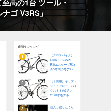
至高の1台 ツール・
ゴ V3RS」
週間ランキング
【クロスバイク】
GIANT ESCAPE
R3(エスケープR3)
の5年間のモデル変
化をまとめてみた
【2014〜2018】
【子供用】キッズ・
ジュニアロードバイ
クおすすめ3選／
2020年モデル
他人と被りたくな