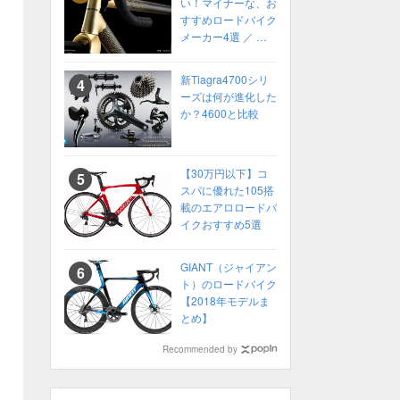
い！マイナーな、お
すすめロードバイク
メーカー4選 ／ 高
性能ロードバイク
2022年 カスタムオ
新Tiagra4700シリ
ーダーも！
ーズは何が進化した
か？4600と比較
【30万円以下】コ
スパに優れた105搭
載のエアロロードバ
イクおすすめ5選
GIANT（ジャイアン
ト）のロードバイク
【2018年モデルま
とめ】
Recommended by