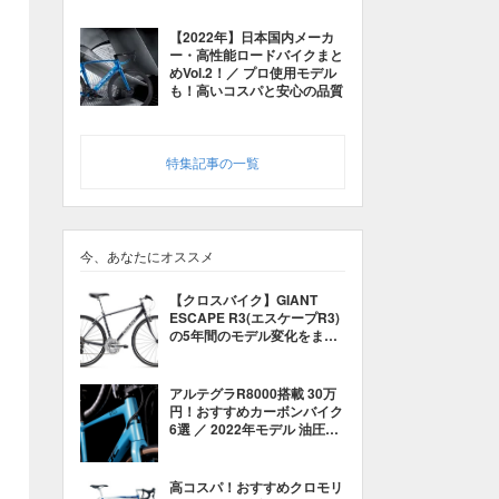
【2022年】日本国内メーカ
ー・高性能ロードバイクまと
めVol.2！／ プロ使用モデル
も！高いコスパと安心の品質
特集記事の一覧
今、あなたにオススメ
【クロスバイク】GIANT
ESCAPE R3(エスケープR3)
の5年間のモデル変化をまと
めてみた【2014〜2018】
アルテグラR8000搭載 30万
円！おすすめカーボンバイク
6選 ／ 2022年モデル 油圧ブ
レーキ搭載【初心者にもおす
すめ】
高コスパ！おすすめクロモリ