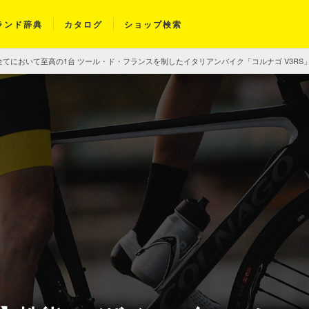
ランド辞典
カタログ
ショップ検索
てにおいて至高の1台 ツール・ド・フランスを制したイタリアンバイク「コルナゴ V3RS