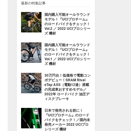
最新の特集記事
国内購入可能オールラウンド
モデル！『UCIプロチーム』
のロードバイクをチェック！
Vol.2 ／ 2022 UCIプロシリー
ズ 機材
国内購入可能オールラウンド
モデル！『UCIプロチーム』
のロードバイクをチェック！
Vol.1 ／ 2022 UCIプロシリー
ズ 機材
30万円台！低価格で電動コン
ポデビュー！SRAM Rival
eTap AXS（電動12速）搭載
の完成車おすすめモデル／
2022年 ロードバイク 油圧デ
ィスクブレーキ
日本で発売される前に！
『UCIプロチーム』のロード
バイクをチェック！／国内未
発売メーカー 2022 UCIプロ
シリーズ 機材