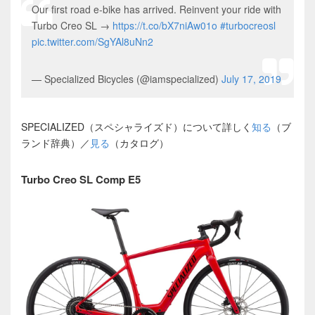
Our first road e-bike has arrived. Reinvent your ride with
Turbo Creo SL →
https://t.co/bX7niAw01o
#turbocreosl
pic.twitter.com/SgYAl8uNn2
— Specialized Bicycles (@iamspecialized)
July 17, 2019
SPECIALIZED（スペシャライズド）について詳しく
知る
（ブ
ランド辞典）／
見る
（カタログ）
Turbo Creo SL Comp E5