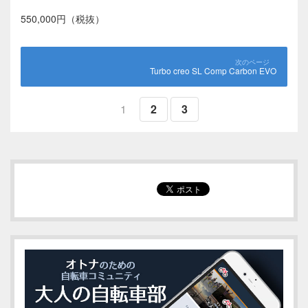
550,000円（税抜）
Turbo creo SL Comp Carbon EVO
1
2
3