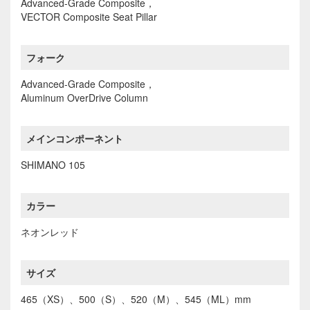
Advanced-Grade Composite，
VECTOR Composite Seat Pillar
フォーク
Advanced-Grade Composite，
Aluminum OverDrive Column
メインコンポーネント
SHIMANO 105
カラー
ネオンレッド
サイズ
465（XS）、500（S）、520（M）、545（ML）mm