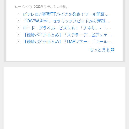
ロードバイク2022年モデルを大特集。
ピナレロが新型TTバイクを発表！ツール開幕戦でガンナがステージ優勝を狙う！／ INEOS Grenadiers【Tour de France 2022】
「OSPW Aero」セラミックスピードから新型エアロプーリーシステムが発売！UCI規定による認定は？／CeramicSpeed
ロード・グラベル・ピストも！「チネリ」×「インテル」ミラノを代表する2つのアイコンがコラボアイテムを発表／Cinelli 2022年モデル ロードバイク
【優勝バイクまとめ】「ステラーデ・ビアンケ」ほか、3月第1週目／ロードレース 2022
【優勝バイクまとめ】「UAEツアー」「ツール・ド・ルワンダ」ほか、2月第4週目（Stage Race編）／ロードレース 2022
もっと見る