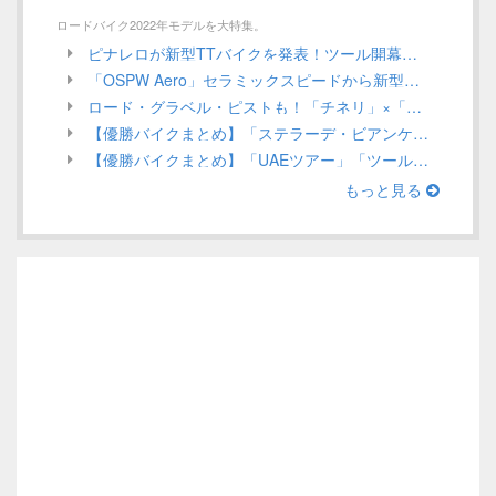
ロードバイク2022年モデルを大特集。
ピナレロが新型TTバイクを発表！ツール開幕戦でガンナがステージ優勝を狙う！／ INEOS Grenadiers【Tour de France 2022】
「OSPW Aero」セラミックスピードから新型エアロプーリーシステムが発売！UCI規定による認定は？／CeramicSpeed
ロード・グラベル・ピストも！「チネリ」×「インテル」ミラノを代表する2つのアイコンがコラボアイテムを発表／Cinelli 2022年モデル ロードバイク
【優勝バイクまとめ】「ステラーデ・ビアンケ」ほか、3月第1週目／ロードレース 2022
【優勝バイクまとめ】「UAEツアー」「ツール・ド・ルワンダ」ほか、2月第4週目（Stage Race編）／ロードレース 2022
もっと見る