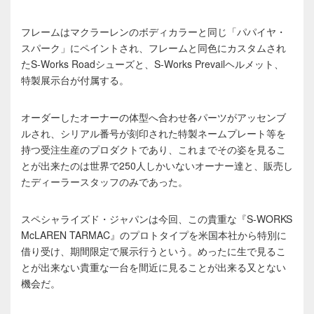
フレームはマクラーレンのボディカラーと同じ「パパイヤ・
スパーク」にペイントされ、フレームと同色にカスタムされ
たS-Works Roadシューズと、S-Works Prevailヘルメット、
特製展示台が付属する。
オーダーしたオーナーの体型へ合わせ各パーツがアッセンブ
ルされ、シリアル番号が刻印された特製ネームプレート等を
持つ受注生産のプロダクトであり、これまでその姿を見るこ
とが出来たのは世界で250人しかいないオーナー達と、販売し
たディーラースタッフのみであった。
スペシャライズド・ジャパンは今回、この貴重な『S-WORKS
McLAREN TARMAC』のプロトタイプを米国本社から特別に
借り受け、期間限定で展示行うという。めったに生で見るこ
とが出来ない貴重な一台を間近に見ることが出来る又とない
機会だ。