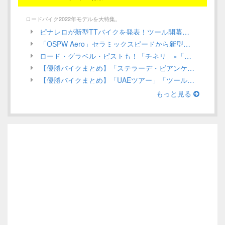
ロードバイク2022年モデルを大特集。
ピナレロが新型TTバイクを発表！ツール開幕戦でガンナがステージ優勝を狙う！／ INEOS Grenadiers【Tour de France 2022】
「OSPW Aero」セラミックスピードから新型エアロプーリーシステムが発売！UCI規定による認定は？／CeramicSpeed
ロード・グラベル・ピストも！「チネリ」×「インテル」ミラノを代表する2つのアイコンがコラボアイテムを発表／Cinelli 2022年モデル ロードバイク
【優勝バイクまとめ】「ステラーデ・ビアンケ」ほか、3月第1週目／ロードレース 2022
【優勝バイクまとめ】「UAEツアー」「ツール・ド・ルワンダ」ほか、2月第4週目（Stage Race編）／ロードレース 2022
もっと見る