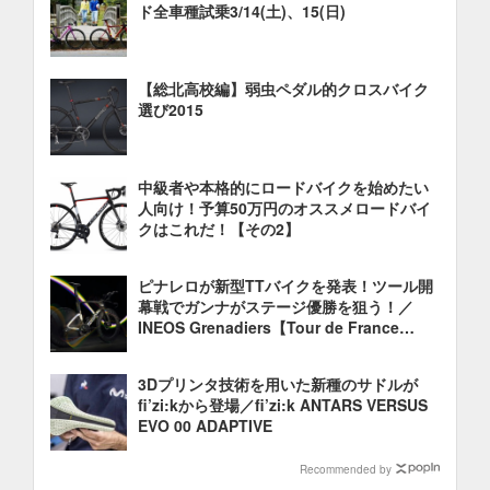
ド全車種試乗3/14(土)、15(日)
【総北高校編】弱虫ペダル的クロスバイク
選び2015
中級者や本格的にロードバイクを始めたい
人向け！予算50万円のオススメロードバイ
クはこれだ！【その2】
ピナレロが新型TTバイクを発表！ツール開
幕戦でガンナがステージ優勝を狙う！／
INEOS Grenadiers【Tour de France
2022】
3Dプリンタ技術を用いた新種のサドルが
fi’zi:kから登場／fi’zi:k ANTARS VERSUS
EVO 00 ADAPTIVE
Recommended by