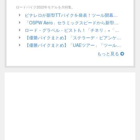
ロードバイク2022年モデルを大特集。
ピナレロが新型TTバイクを発表！ツール開幕戦でガンナがステージ優勝を狙う！／ INEOS Grenadiers【Tour de France 2022】
「OSPW Aero」セラミックスピードから新型エアロプーリーシステムが発売！UCI規定による認定は？／CeramicSpeed
ロード・グラベル・ピストも！「チネリ」×「インテル」ミラノを代表する2つのアイコンがコラボアイテムを発表／Cinelli 2022年モデル ロードバイク
【優勝バイクまとめ】「ステラーデ・ビアンケ」ほか、3月第1週目／ロードレース 2022
【優勝バイクまとめ】「UAEツアー」「ツール・ド・ルワンダ」ほか、2月第4週目（Stage Race編）／ロードレース 2022
もっと見る