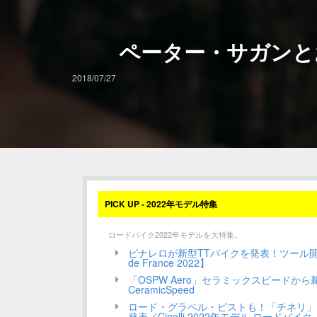
ペーター・サガンと
2018/07/27
PICK UP - 2022年モデル特集
ロードバイク2022年モデルを大特集。
ピナレロが新型TTバイクを発表！ツール開幕戦で
de France 2022】
「OSPW Aero」セラミックスピードか
CeramicSpeed
ロード・グラベル・ピストも！「チネリ」
発表／Cinelli 2022年モデル ロードバイク