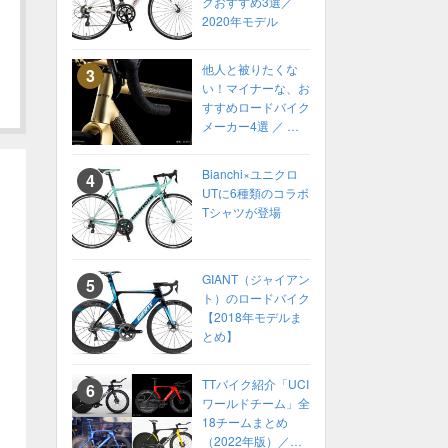
クおすすめ3選／
2020年モデル
他人と被りたくな
い！マイナーな、お
すすめロードバイク
メーカー4選 ／ 高
性能ロードバイク
2022年 カスタムオ
Bianchi×ユニクロ
ーダーも！
UTに6種類のコラボ
Tシャツが登場
GIANT（ジャイアン
ト）のロードバイク
【2018年モデルま
とめ】
TTバイク紹介「UCI
ワールドチーム」全
18チームまとめ
（2022年版）／ロ