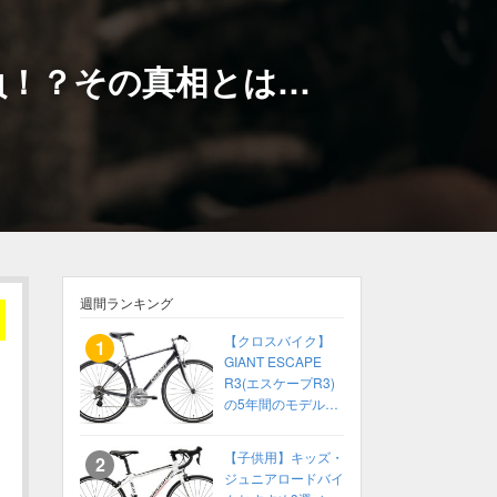
負！？その真相とは…
週間ランキング
【クロスバイク】
GIANT ESCAPE
R3(エスケープR3)
の5年間のモデル変
化をまとめてみた
【2014〜2018】
【子供用】キッズ・
ジュニアロードバイ