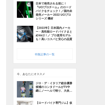
日本で発売される前に！
『UCIプロチーム』のロード
バイクをチェック！／国内未
発売メーカー 2022 UCIプロ
シリーズ 機材
【2022年】日本国内メーカ
ー・高性能ロードバイクまと
めVol.2！／ プロ使用モデル
も！高いコスパと安心の品質
特集記事の一覧
今、あなたにオススメ
ジロ・デ・イタリア総合優勝
候補のコンタドールがTV中
継にノーヘルで映り、大炎上
中
【ロードバイク専門ジム】仮