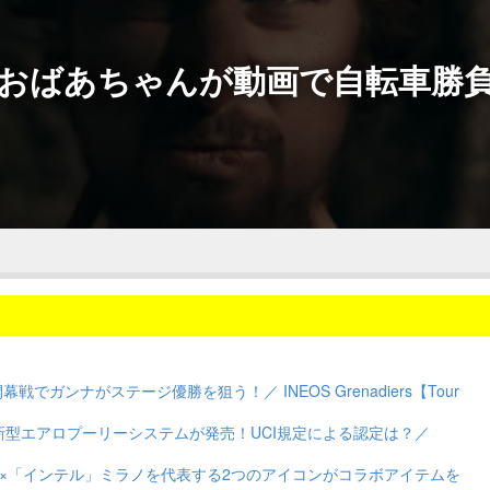
おばあちゃんが動画で自転車勝
ガンナがステージ優勝を狙う！／ INEOS Grenadiers【Tour
ら新型エアロプーリーシステムが発売！UCI規定による認定は？／
×「インテル」ミラノを代表する2つのアイコンがコラボアイテムを