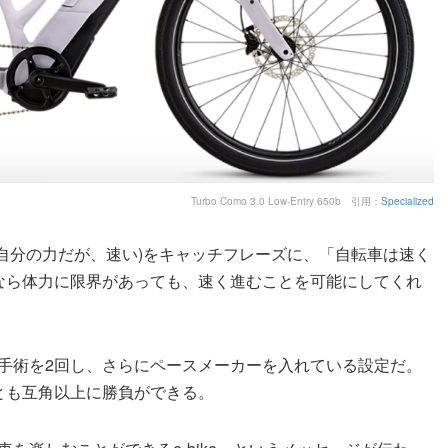
Turbo Como 3.0 Low-Entry 650b 引用：
Specialized
 faster(自分の力だが、速い)をキャッチフレーズに、「自転車は速く
Oなら体力に限界があっても、速く進むことを可能にしてくれ
手術を2回し、さらにペースメーカーを入れている設定だ。
とも互角以上に勝負ができる。