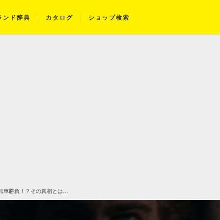
ランド辞典
カタログ
ショップ検索
転車勝負！？その真相とは…